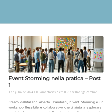
Event Storming nella pratica – Post
1
/
/
/
1 de julho de 2024
0 Comentários
em
IT
por
Rodrigo Zambon
Creato dall’italiano Alberto Brandolini, l’Event Storming è un
workshop flessibile e collaborativo che ci aiuta a esplorare i