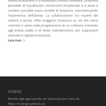
domini di business e a modellare il nostro software. La tecnica
permette di visualizzare connessioni inesplorate e ci aiuta a
rendere possibili nuovi modelli di business, massimizzando
l’esperienza dell’utente. La collaborazione tra esperti del
settore e tecnici offre maggiore chiarezza su ciò che verrà
costruito e aiuta nella progettazione di un software orientato
agli eventi, pulito e di facile manutenzione, per supportare
aziende in rapida evoluzione.
Leia mais
SOBRE
Mundo Ágil agora pode ser acessado por meio de
https://rodrigozambon.ai/
.