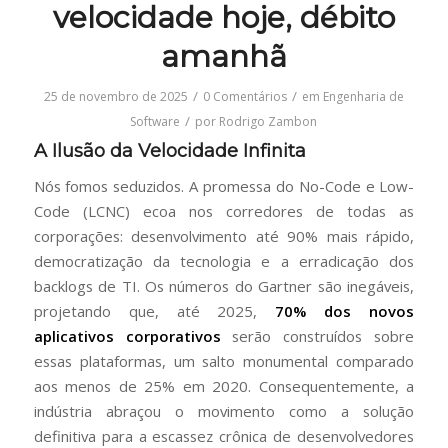
velocidade hoje, débito
amanhã
/
/
25 de novembro de 2025
0 Comentários
em
Engenharia de
/
Software
por
Rodrigo Zambon
A Ilusão da Velocidade Infinita
Nós fomos seduzidos. A promessa do No-Code e Low-
Code (LCNC) ecoa nos corredores de todas as
corporações: desenvolvimento até 90% mais rápido,
democratização da tecnologia e a erradicação dos
backlogs de TI. Os números do Gartner são inegáveis,
projetando que, até 2025,
70% dos novos
aplicativos corporativos
serão construídos sobre
essas plataformas, um salto monumental comparado
aos menos de 25% em 2020. Consequentemente, a
indústria abraçou o movimento como a solução
definitiva para a escassez crônica de desenvolvedores