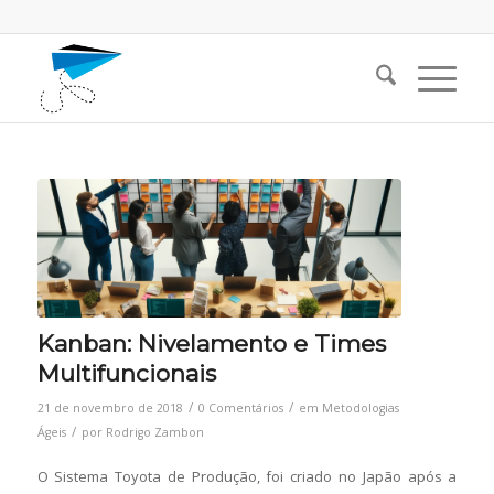
Kanban: Nivelamento e Times
Multifuncionais
/
/
21 de novembro de 2018
0 Comentários
em
Metodologias
/
Ágeis
por
Rodrigo Zambon
O Sistema Toyota de Produção, foi criado no Japão após a