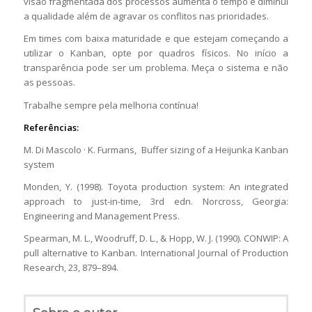
visão fragmentada dos processos aumenta o tempo e diminui
a qualidade além de agravar os conflitos nas prioridades.
Em times com baixa maturidade e que estejam começando a
utilizar o Kanban, opte por quadros físicos. No início a
transparência pode ser um problema. Meça o sistema e não
as pessoas.
Trabalhe sempre pela melhoria contínua!
Referências:
M. Di Mascolo · K. Furmans, Buffer sizing of a Heijunka Kanban
system
Monden, Y. (1998). Toyota production system: An integrated
approach to just-in-time, 3rd edn. Norcross, Georgia:
Engineering and Management Press.
Spearman, M. L., Woodruff, D. L., & Hopp, W. J. (1990). CONWIP: A
pull alternative to Kanban. International Journal of Production
Research, 23, 879–894.