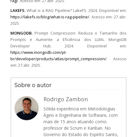
rag/
. Acesso em: 27 abr. 2025.
LAKEFS.
What is a RAG Pipeline? LakeFS. 2024. Disponível em:
https://lakefs.io/blog/what-is-rag-pipeline/
. Acesso em: 27 abr.
2025
MONGODB.
Prompt Compression: Reduza o Tamanho dos
Prompts e Aumente a Eficiência dos LLMs. MongoDB
Developer Hub. 2024. Disponível em:
https://www.mongodb.com/pt-
br/developer/products/atlas/prompt_compression/
. Acesso
em: 27 abr. 2025.
Sobre o autor
Rodrigo Zambon
Sólida experiência em Metodologias
Ágeis e Engenharia de Software, com
mais de 15 anos atuando como
professor de Scrum e Kanban. No
Governo do Estado do Espírito Santo,