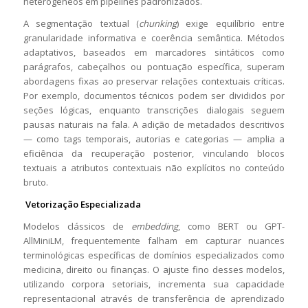
heterogêneos em pipelines padronizados.
A segmentação textual (
chunking
) exige equilíbrio entre
granularidade informativa e coerência semântica. Métodos
adaptativos, baseados em marcadores sintáticos como
parágrafos, cabeçalhos ou pontuação específica, superam
abordagens fixas ao preservar relações contextuais críticas.
Por exemplo, documentos técnicos podem ser divididos por
seções lógicas, enquanto transcrições dialogais seguem
pausas naturais na fala. A adição de metadados descritivos
— como tags temporais, autorias e categorias — amplia a
eficiência da recuperação posterior, vinculando blocos
textuais a atributos contextuais não explícitos no conteúdo
bruto.
Vetorização Especializada
Modelos clássicos de
embedding
, como BERT ou GPT-
AllMiniLM, frequentemente falham em capturar nuances
terminológicas específicas de domínios especializados como
medicina, direito ou finanças. O ajuste fino desses modelos,
utilizando corpora setoriais, incrementa sua capacidade
representacional através de transferência de aprendizado