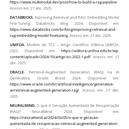
https://www.multimodal.dev/post/how-to-build-a-rag-pipeline
.
Acesso em: 27 abr. 2025.
DATABRICKS.
Improving Retrieval and RAG: Embedding Model
Fine-Tuning. Databricks Blog. 2024. Disponível em:
https://www.databricks.com/br/blog/improving-retrieval-and-
rag-embedding-model-finetuning
. Acesso em: 27 abr. 2025.
UNIFOA.
Modelo de TCC – Artigo Científico. Editora UNIFOA.
2022. Disponível em:
https://editora.unifoa.edu.br/wp-
content/uploads/2024/10/artigo-tcc-2022-1.pdf
. Acesso em: 27
abr. 2025.
ORACLE.
Retrieval-Augmented Generation (RAG) na IA
Generativa. Oracle Brasil. 2024. Disponível em:
https://www.oracle.com/br/artificial-intelligence/generative-
ai/retrieval-augmented-generation-rag/
. Acesso em: 27 abr.
2025.
NEURALMIND.
O que é Geração Aumentada de Recuperação
(RAG)? NeuralMind. 2024. Disponível em:
https://neuralmind.ai/2024/03/05/o-que-e-geracao-
aumentada-de-recuperacao-retrieval-augmented-generation-