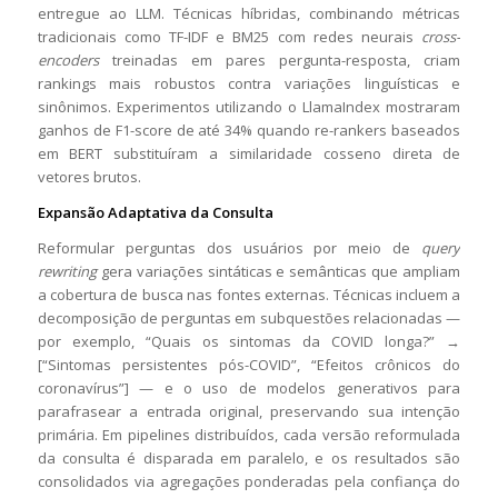
entregue ao LLM. Técnicas híbridas, combinando métricas
tradicionais como TF-IDF e BM25 com redes neurais
cross-
encoders
treinadas em pares pergunta-resposta, criam
rankings mais robustos contra variações linguísticas e
sinônimos. Experimentos utilizando o LlamaIndex mostraram
ganhos de F1-score de até 34% quando re-rankers baseados
em BERT substituíram a similaridade cosseno direta de
vetores brutos.
Expansão Adaptativa da Consulta
Reformular perguntas dos usuários por meio de
query
rewriting
gera variações sintáticas e semânticas que ampliam
a cobertura de busca nas fontes externas. Técnicas incluem a
decomposição de perguntas em subquestões relacionadas —
por exemplo, “Quais os sintomas da COVID longa?” →
[“Sintomas persistentes pós-COVID”, “Efeitos crônicos do
coronavírus”] — e o uso de modelos generativos para
parafrasear a entrada original, preservando sua intenção
primária. Em pipelines distribuídos, cada versão reformulada
da consulta é disparada em paralelo, e os resultados são
consolidados via agregações ponderadas pela confiança do