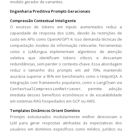
modelo gerador de variantes.
Engenharia Preditiva Prompts Geracionais
Compressão Contextual Inteligente
O excesso de tokens em inputs aumentados reduz a
capacidade de resposta dos LLMs, devido às restrições de
custo em APIs como OpenAI/GPT-4. Isso demanda técnicas de
compactação
lossless
da informação relevante. Ferramentas
como o LLMLingua implementam algoritmos de atenção
seletiva que identificam tokens críticos e descartam
redundâncias, sem perder o contexto-chave. Essa abordagem
reduz o tamanho dos prompts em até 70%, mantendo
acurácia superior a 95% em benchmarks como o HotpotQA. A
integração com frameworks populares, como o LangChain via
, permite adoção
ContextualCompressionRetriever
imediata desses benefícios econômicos e de escalabilidade
em sistemas RAG hospedados em GCP ou AWS.
Templates Dinâmicos Orient Domínio
Prompts estruturados modularmente melhor direcionam o
LLM para gerar respostas alinhadas às expectativas dos
usuários em domínios específicos como médico, jurídico ou