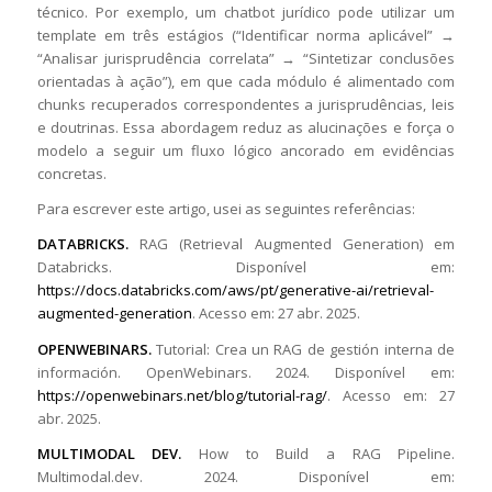
técnico. Por exemplo, um chatbot jurídico pode utilizar um
template em três estágios (“Identificar norma aplicável” →
“Analisar jurisprudência correlata” → “Sintetizar conclusões
orientadas à ação”), em que cada módulo é alimentado com
chunks recuperados correspondentes a jurisprudências, leis
e doutrinas. Essa abordagem reduz as alucinações e força o
modelo a seguir um fluxo lógico ancorado em evidências
concretas.
Para escrever este artigo, usei as seguintes referências:
DATABRICKS.
RAG (Retrieval Augmented Generation) em
Databricks. Disponível em:
https://docs.databricks.com/aws/pt/generative-ai/retrieval-
augmented-generation
. Acesso em: 27 abr. 2025.
OPENWEBINARS.
Tutorial: Crea un RAG de gestión interna de
información. OpenWebinars. 2024. Disponível em:
https://openwebinars.net/blog/tutorial-rag/
. Acesso em: 27
abr. 2025.
MULTIMODAL DEV.
How to Build a RAG Pipeline.
Multimodal.dev. 2024. Disponível em: