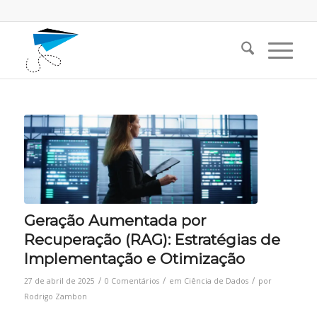
Geração Aumentada por
Recuperação (RAG): Estratégias de
Implementação e Otimização
/
/
/
27 de abril de 2025
0 Comentários
em
Ciência de Dados
por
Rodrigo Zambon