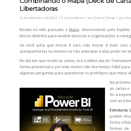
Combinando o Mapa (Deck de Cartas
Libertadoras
/
/
/
22 de setembro de 2021
0 Comentários
em
Outros Temas
por
Ro
Recebi no mês passado o
Mapa
desenvolvido pelo Espírito 
blocos distintos para auxiliar pessoas e organizações a nave
Se você acha que inovar é caro, não inovar é mais caro
acompanhá-las ou mesmo se não antecipar a elas pode ser de
No dia em que recebi as cartas, era o último dia do Treiname
forma presencial e por este motivo não tive tempo hábil pa
algumas perguntas para questionar os protótipos que meus a
Na próxima 
as cartas e
foi a exper
com as Estr
Estruturas 
podem leva
forma efet
formas de 