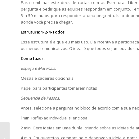
Para combinar este deck de cartas com as Estruturas Libe
pergunta e pedir que as equipes respondam em conjunto. Tem
5 a 50 minutos para responder a uma pergunta. Isso depend
aonde você precisa chegar.
Estrutura:
1-2-4-Todos
Essa estrutura é a que eu mais uso. Ela incentiva a participa
os menos comunicativos. O ideal é que todos sejam ouvidos n
Como fazer:
Espaço e Materiais:
Mesas e cadeiras opcionais
Papel para participantes tomarem notas
Sequência de Passos:
Antes, selecione a pergunta no bloco de acordo com a sua ne
l min. Reflexão individual silenciosa
2 min. Gere ideias em uma dupla, criando sobre as ideias da a
Como chegar neste
equilíbrio: Variedade
4 min. Em quartetos, compartilhe e desenvolva ideia a parti