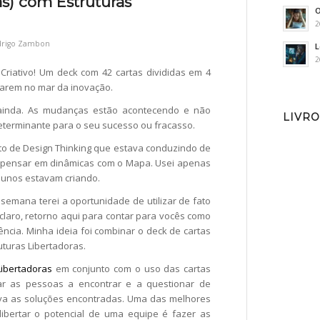
) com Estruturas
O
2
drigo Zambon
L
2
Criativo! Um deck com 42 cartas divididas em 4
garem no mar da inovação.
 ainda. As mudanças estão acontecendo e não
LIVRO
terminante para o seu sucesso ou fracasso.
nto de Design Thinking que estava conduzindo de
ra pensar em dinâmicas com o Mapa. Usei apenas
lunos estavam criando.
semana terei a oportunidade de utilizar de fato
 claro, retorno aqui para contar para vocês como
iência. Minha ideia foi combinar o deck de cartas
uturas Libertadoras.
Libertadoras
em conjunto com o uso das cartas
r as pessoas a encontrar e a questionar de
iva as soluções encontradas. Uma das melhores
libertar o potencial de uma equipe é fazer as