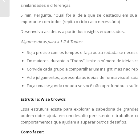
do Ambiente =
similaridades e diferenças.
Variedade
5 min. Pergunte, “Qual foi a ideia que se destacou em su
Organizaci...
importante com todos (repita o ciclo caso necessário)
Desenvolva as ideias a partir dos insights encontrados.
Algumas dicas para a 1-2-4-Todos:
Seja preciso com os tempos e faça outra rodada se necess
Em maiores, durante o “Todos”, limite o número de ideias 
Convide cada grupo a compartilhar um insight, mas não repe
Adie julgamentos; apresenta as ideias de forma visual; saia
Faça uma segunda rodada se você não aprofundou o sufic
Estrutura: Wise Crowds
Essa estrutura existe para explorar a sabedoria de grand
podem obter ajuda em um desafio persistente e trabalhar c
comportamentos que ajudam a superar outros desafios.
Como fazer: