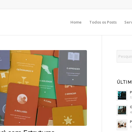
Home
Todos os Posts
Ser
ÚLTIM
P
1
O
4
P
1