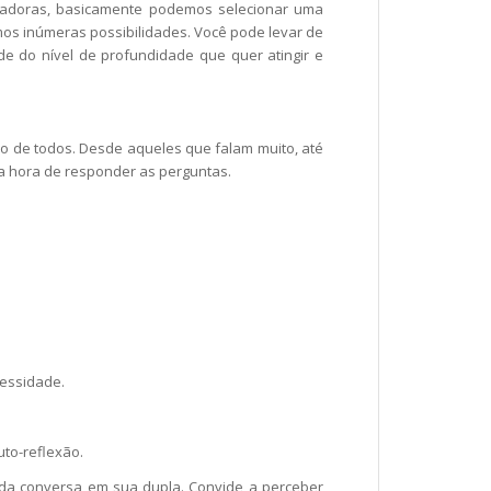
rtadoras, basicamente podemos selecionar uma
os inúmeras possibilidades. Você pode levar de
e do nível de profundidade que quer atingir e
ção de todos. Desde aqueles que falam muito, até
a hora de responder as perguntas.
cessidade.
uto-reflexão.
r da conversa em sua dupla. Convide a perceber