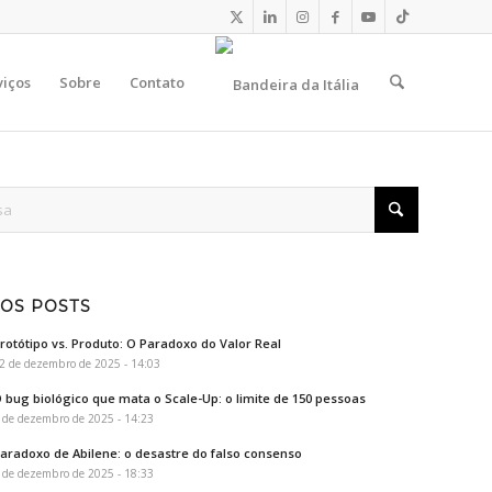
viços
Sobre
Contato
OS POSTS
rotótipo vs. Produto: O Paradoxo do Valor Real
2 de dezembro de 2025 - 14:03
 bug biológico que mata o Scale-Up: o limite de 150 pessoas
 de dezembro de 2025 - 14:23
aradoxo de Abilene: o desastre do falso consenso
 de dezembro de 2025 - 18:33