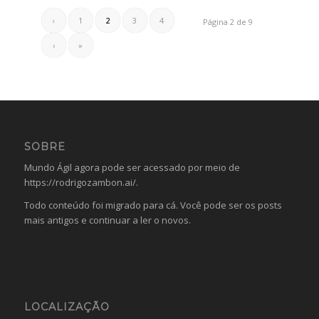
‹
1
2
3
4
Página 2 de 9
›
»
SOBRE
Mundo Ágil agora pode ser acessado por meio de
https://rodrigozambon.ai/
.
Todo conteúdo foi migrado para cá. Você pode ser os posts
mais antigos e continuar a ler o novos.
LOCALIZAÇÃO