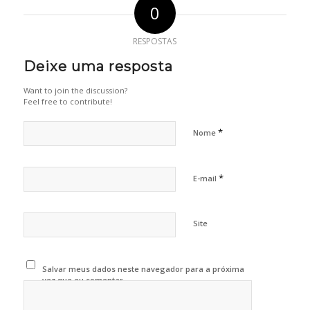
0
RESPOSTAS
Deixe uma resposta
Want to join the discussion?
Feel free to contribute!
*
Nome
*
E-mail
Site
Salvar meus dados neste navegador para a próxima
vez que eu comentar.