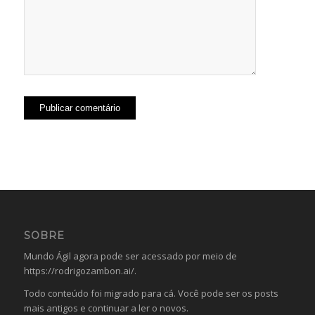
SOBRE
Mundo Ágil agora pode ser acessado por meio de
https://rodrigozambon.ai/
.
Todo conteúdo foi migrado para cá. Você pode ser os posts
mais antigos e continuar a ler o novos.