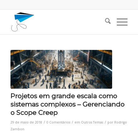
Projetos em grande escala como
sistemas complexos – Gerenciando
o Scope Creep
/
/
/
29 de maio de 2018
0 Comentários
em
Outros Temas
por
Rodrigo
Zambon