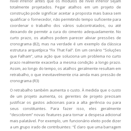
nível inferior antes que os módulos de nível inferior sejam
totalmente projetados. Pegar atalhos em um projeto de
construção pode significar aceitar a proposta mais baixa sem
qualificar o fornecedor, não permitindo tempo suficiente para
coordenar o trabalho dos vários subcontratados, ou até
deixando de permitir a cura do cimento adequadamente. No
curto prazo, os atalhos podem parecer aliviar pressões de
cronograma (B2), mas na verdade é um exemplo da clássica
estrutura arquetípica “Fix That Fail”. Em um cenário “Soluções
que Falham”, uma ação que soluciona um problema no curto
prazo realmente exacerba a mesma condição a longo prazo.
Assim, ao longo do tempo, os atalhos geralmente resultam em
retrabalho, o que inevitavelmente cria ainda mais pressão de
cronograma (R3)
O retrabalho também aumenta o custo. À medida que o custo
de um projeto aumenta, os gerentes de projeto precisam
justificar os gastos adicionais para a alta gerência ou para
seus constituintes. Para fazer isso, eles geralmente
“descobrem” novas features para tornar a despesa adicional
mais palatável. Por exemplo, um funcionário eleito pode dizer
a um grupo irado de contribuintes: “É claro que uma barragem