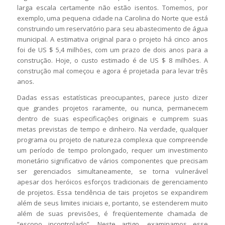
larga escala certamente não estão isentos. Tomemos, por
exemplo, uma pequena cidade na Carolina do Norte que está
construindo um reservatório para seu abastecimento de água
municipal. A estimativa original para o projeto há cinco anos
foi de US $ 5,4 milhões, com um prazo de dois anos para a
construção. Hoje, o custo estimado é de US $ 8 milhões. A
construção mal começou e agora é projetada para levar três
anos.
Dadas essas estatísticas preocupantes, parece justo dizer
que grandes projetos raramente, ou nunca, permanecem
dentro de suas especificações originais e cumprem suas
metas previstas de tempo e dinheiro. Na verdade, qualquer
programa ou projeto de natureza complexa que compreende
um período de tempo prolongado, requer um investimento
monetário significativo de vários componentes que precisam
ser gerenciados simultaneamente, se torna vulnerável
apesar dos heróicos esforços tradicionais de gerenciamento
de projetos. Essa tendência de tais projetos se expandirem
além de seus limites iniciais e, portanto, se estenderem muito
além de suas previsões, é freqüentemente chamada de
“escopo incontrolado”. Neste artigo, examinamos esse