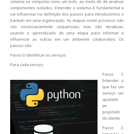
sistema se comporta como um todo, ao invés de de analisar
componentes isolados. Entender o sistema é fundamental e
vai influenciar na definição dos passos para introduzirmos o
Kanban em uma organização. As etapas neste processo não
são necessariamente sequenciais, mas são iterativas,
usando o aprendizado de uma etapa para informar e
influenciar as outras em um ambiente colaborativo. Os
passos são:
Passo 0: Identificar os serviços
Para cada serviço:
Passo 1:
Entender o
que faz um
serviço ser
ajustado
ao
propósito
do cliente
Passo 2:
Entender a