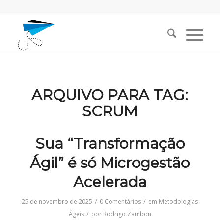
ARQUIVO PARA TAG:
SCRUM
Sua “Transformação
Ágil” é só Microgestão
Acelerada
/
/
25 de novembro de 2025
0 Comentários
em
Metodologias
/
Ágeis
por
Rodrigo Zambon