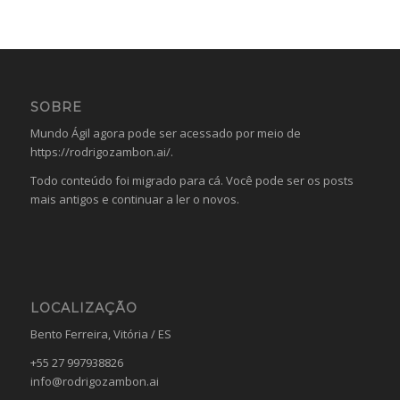
SOBRE
Mundo Ágil agora pode ser acessado por meio de
https://rodrigozambon.ai/
.
Todo conteúdo foi migrado para cá. Você pode ser os posts
mais antigos e continuar a ler o novos.
LOCALIZAÇÃO
Bento Ferreira, Vitória / ES
+55 27 997938826
info@rodrigozambon.ai