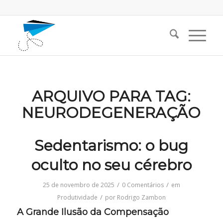
ARQUIVO PARA TAG:
NEURODEGENERAÇÃO
Sedentarismo: o bug
oculto no seu cérebro
/
/
25 de novembro de 2025
0 Comentários
em
/
Produtividade
por
Rodrigo Zambon
A Grande Ilusão da Compensação