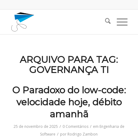
ARQUIVO PARA TAG:
GOVERNANÇA TI
O Paradoxo do low-code:
velocidade hoje, débito
amanhã
/
/
25 de novembro de 2025
0 Comentários
em
Engenharia de
/
Software
por
Rodrigo Zambon