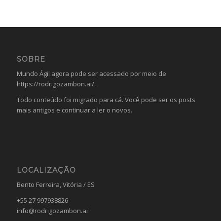
SOBRE
Mundo Ágil agora pode ser acessado por meio de
https://rodrigozambon.ai/
.
Todo conteúdo foi migrado para cá. Você pode ser os posts
mais antigos e continuar a ler o novos.
LOCALIZAÇÃO
Bento Ferreira, Vitória / ES
+55 27 997938826
info@rodrigozambon.ai