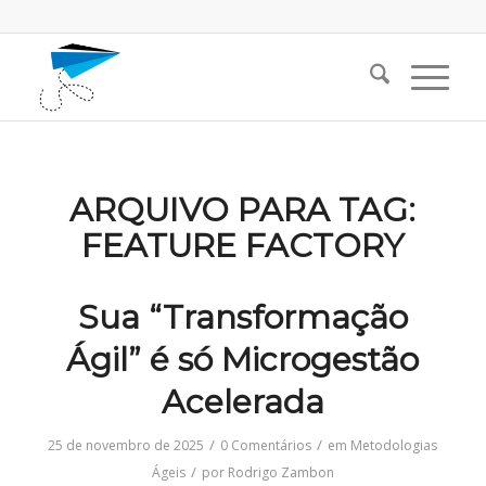
ARQUIVO PARA TAG:
FEATURE FACTORY
Sua “Transformação
Ágil” é só Microgestão
Acelerada
/
/
25 de novembro de 2025
0 Comentários
em
Metodologias
/
Ágeis
por
Rodrigo Zambon