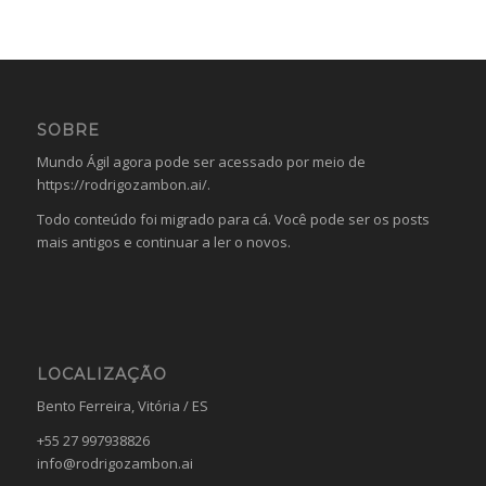
SOBRE
Mundo Ágil agora pode ser acessado por meio de
https://rodrigozambon.ai/
.
Todo conteúdo foi migrado para cá. Você pode ser os posts
mais antigos e continuar a ler o novos.
LOCALIZAÇÃO
Bento Ferreira, Vitória / ES
+55 27 997938826
info@rodrigozambon.ai