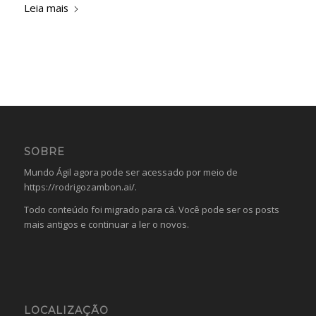
Leia mais
SOBRE
Mundo Ágil agora pode ser acessado por meio de
https://rodrigozambon.ai/
.
Todo conteúdo foi migrado para cá. Você pode ser os posts
mais antigos e continuar a ler o novos.
LOCALIZAÇÃO