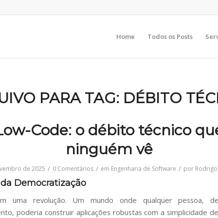
Home
Todos os Posts
Ser
UIVO PARA TAG:
DÉBITO TÉC
Low-Code: o débito técnico qu
ninguém vê
/
/
/
ovembro de 2025
0 Comentários
em
Engenharia de Software
por
Rodrig
o da Democratização
am uma revolução. Um mundo onde qualquer pessoa, de
to, poderia construir aplicações robustas com a simplicidade de