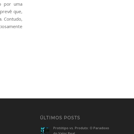
do por uma
 prevê que,
a. Contudo,
ciosamente
ÚLTIMOS POSTS
Protótipo vs. Produto: O Paradoxo
do Valor Real