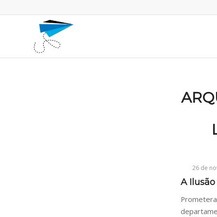
ARQ
26 de n
A Ilusã
Prometer
departamen