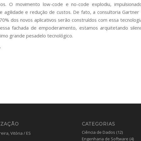
ocos. O movimento low-code e no-code explodiu, impulsiona
de agilidade e redução de custos. De fato, a consultoria Gartner
70% dos novos aplicativos serão construídos com essa tecnologi
dessa fachada de empoderamento, estamos arquitetando silen
imo grande pesadelo tecnológico.
IZAÇÃO
CATEGORIAS
Ciência de Dados
(12)
eira, Vitória / ES
Engenharia de Software
(4)