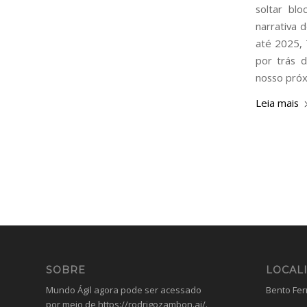
soltar bl
narrativa 
até 2025, 
por trás 
nosso próx
Leia mais
SOBRE
LOCAL
Mundo Ágil agora pode ser acessado
Bento Ferr
por meio de
https://rodrigozambon.ai/
.