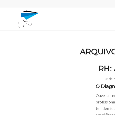
ARQUIVO
RH: 
26 de 
O Diagn
Ouve-se no
profission
ter demiti
simplific