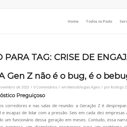
Home
Todos os Posts
Ser
 PARA TAG:
CRISE DE ENGA
A Gen Z não é o bug, é o beb
/
/
/
novembro de 2025
0 Comentários
em
Metodologias Ágeis
por
Rodrigo 
óstico Preguiçoso
s corredores e nas salas de reunião: a Geração Z é desprepa
al e incapaz de lidar com a pressão. Seis em cada dez empresas
do um funcionário dessa geração em meses. Contudo, essa narr
ação perigosa, um diagnóstico preguiçoso para um problema si