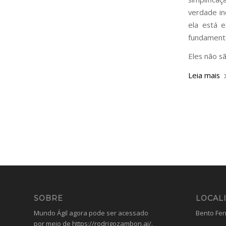
verdade in
ela está 
fundament
Eles não s
Leia mais
SOBRE
LOCAL
Mundo Ágil agora pode ser acessado
Bento Ferr
por meio de
https://rodrigozambon.ai/
.