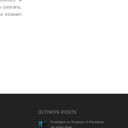
 contrário,
já estavam
ÚLTIMOS POSTS
Protótipo vs. Produto: O Paradoxo
do Valor Real