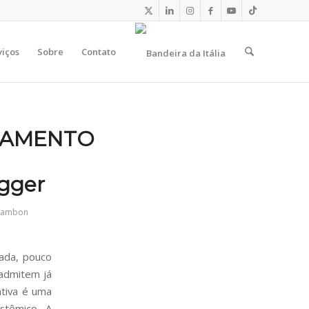
viços
Sobre
Contato
JAMENTO
ugger
Zambon
rada, pouco
 admitem já
ativa é uma
stêmico. A