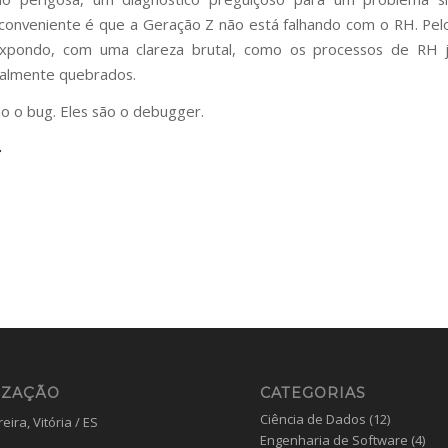
conveniente é que a Geração Z não está falhando com o RH. Pelo
expondo, com uma clareza brutal, como os processos de RH 
almente quebrados.
ão o bug. Eles são o debugger.
IZAÇÃO
CATEGORIAS
Ciência de Dados
(12)
eira, Vitória / ES
Engenharia de Software
(4)