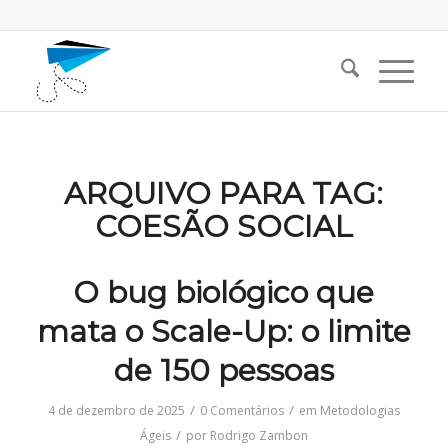
ARQUIVO PARA TAG:
COESÃO SOCIAL
O bug biológico que
mata o Scale-Up: o limite
de 150 pessoas
/
/
4 de dezembro de 2025
0 Comentários
em
Metodologias
/
Ágeis
por
Rodrigo Zambon