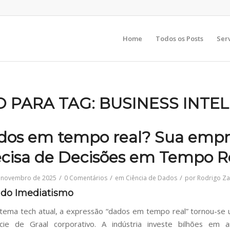
Home
Todos os Posts
Ser
O PARA TAG:
BUSINESS INTE
dos em tempo real? Sua empr
ecisa de Decisões em Tempo Re
/
/
/
 novembro de 2025
0 Comentários
em
Ciência de Dados
por
Rodrigo Z
o do Imediatismo
tema tech atual, a expressão “dados em tempo real” tornou-se
ie de Graal corporativo. A indústria investe bilhões em ar