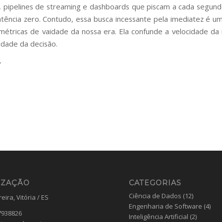
 pipelines de streaming e dashboards que piscam a cada segun
tência zero. Contudo, essa busca incessante pela imediatez é u
métricas de vaidade da nossa era. Ela confunde a velocidade da
idade da decisão.
IZAÇÃO
CATEGORIAS
Ciência de Dados
(12)
eira, Vitória / ES
Engenharia de Software
(4)
7938826
Inteligência Artificial
(2)