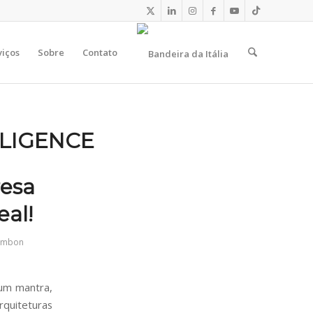
viços
Sobre
Contato
LLIGENCE
esa
al!
ambon
 um mantra,
quiteturas