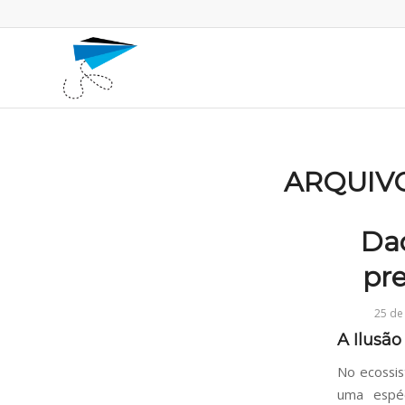
ARQUIV
Da
pr
25 de
A Ilusã
No ecossis
uma espéc