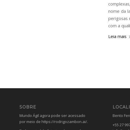
complexas,
nome da la
perigosas 
com a qual
Leia mais
SOBRE
LOCAL
Mundo Ágil agora pode ser acessado
Bento Ferr
por meio de
https://rodrigozambon.ai/
.
+55 27 99