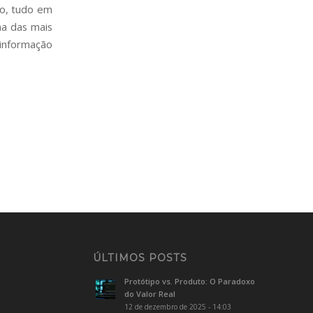
do, tudo em
ma das mais
 informação
ÚLTIMOS POSTS
Protótipo vs. Produto: O Paradoxo
do Valor Real
12 de dezembro de 2025 - 14:03