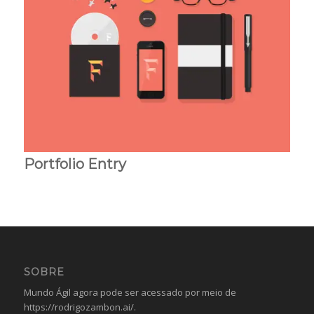
Portfolio Entry
SOBRE
Mundo Ágil agora pode ser acessado por meio de
https://rodrigozambon.ai/
.